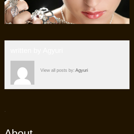
written by
Agyuri
View all posts by:
Agyuri
.
About