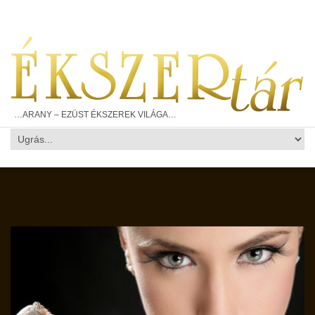
…ARANY – EZÜST ÉKSZEREK VILÁGA…