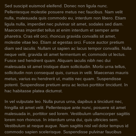
Sed suscipit euismod eleifend. Donec non ligula nunc.
Pellentesque molestie posuere metus nec faucibus. Nam velit
nulla, malesuada quis commodo eu, interdum non libero. Etiam
ligula nulla, imperdiet nec pulvinar sit amet, sodales sed diam.
Maecenas imperdiet tellus at enim interdum et semper ante
pharetra. Cras elit orci, rhoncus gravida convallis sit amet,
molestie vitae leo. Etiam at egestas orci. Fusce auctor pretium
diam sed iaculis. Nullam ut sapien ac lacus tempor convallis. Nulla
neque velit, gravida sit amet fermentum et, commodo ut lectus.
Fusce sed hendrerit quam. Aliquam iaculis nibh nec dui
malesuada sit amet tristique diam sollicitudin. Morbi urna tellus,
sollicitudin non consequat quis, cursus in velit. Maecenas mauris
metus, varius eu hendrerit ut, mattis nec quam. Suspendisse
potenti. Suspendisse pretium arcu ac lectus porttitor tincidunt. In
hac habitasse platea dictumst.
In vel vulputate leo. Nulla purus urna, dapibus a tincidunt nec,
fringilla sit amet velit. Pellentesque ante nunc, posuere sit amet
malesuada in, porttitor sed lorem. Vestibulum ullamcorper sagittis
lorem non rhoncus. In interdum urna dui, quis ultricies sem.
Vestibulum at neque augue. Nam sagittis nisl vel dolor tempus id
commodo sapien scelerisque. Suspendisse pulvinar faucibus