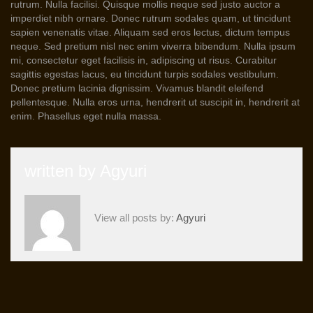
rutrum. Nulla facilisi. Quisque mollis neque sed justo auctor a
imperdiet nibh ornare. Donec rutrum sodales quam, ut tincidunt
sapien venenatis vitae. Aliquam sed eros lectus, dictum tempus
neque. Sed pretium nisl nec enim viverra bibendum. Nulla ipsum
mi, consectetur eget facilisis in, adipiscing ut risus. Curabitur
sagittis egestas lacus, eu tincidunt turpis sodales vestibulum.
Donec pretium lacinia dignissim. Vivamus blandit eleifend
pellentesque. Nulla eros urna, hendrerit ut suscipit in, hendrerit at
enim. Phasellus eget nulla massa.
written by
Agyuri
View all posts by:
Agyuri
.