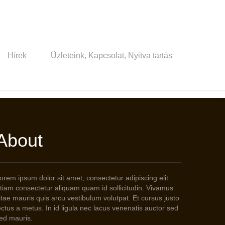
Hírek
Üzleteink, Kapcsolat, Nyitva tartás
About
orem ipsum dolor sit amet, consectetur adipiscing elit.
tiam consectetur aliquam quam id sollicitudin. Vivamus
itae mauris quis arcu vestibulum volutpat. Et cursus justo
ectus a metus. In id ligula nec lacus venenatis auctor sed
ed mauris.