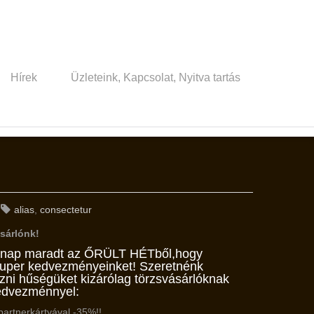
Hírek
Üzleteink, Kapcsolat, Nyitva tartás
alias
,
consectetur
sárlónk!
 nap maradt az ŐRÜLT HÉTből,hogy
zuper kedvezményeinket! Szeretnénk
ni hűségüket kizárólag törzsvásárlóknak
kedvezménnyel:
partnerkártyával -35%!!