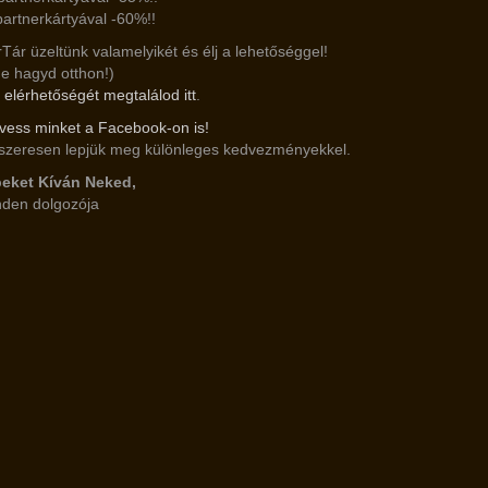
partnerkártyával -60%!!
Tár üzeltünk valamelyikét és élj a lehetőséggel!
ne hagyd otthon!)
 elérhetőségét megtalálod itt
.
övess minket a Facebook-on is!
dszeresen lepjük meg különleges kedvezményekkel.
eket Kíván Neked,
nden dolgozója