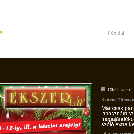
Főoldal
Tököl Tesco
Kedves Törzsvá
Már csak pár
kihasználd s
megajándékoz
szóló extra 
!!Aranyékszerek 