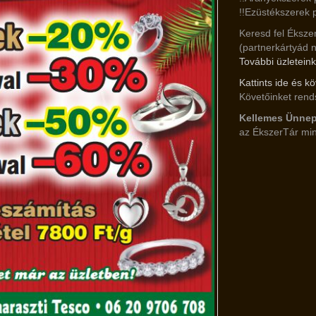
!!Ezüstékszerek 
Keresd fel Ékszer
(partnerkártyád 
További üzleteink
Kattints ide és k
Követőinket ren
Kellemes Ünnep
az ÉkszerTár mi