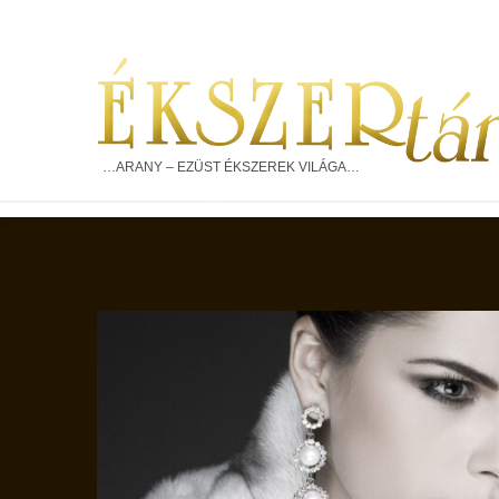
…ARANY – EZÜST ÉKSZEREK VILÁGA…